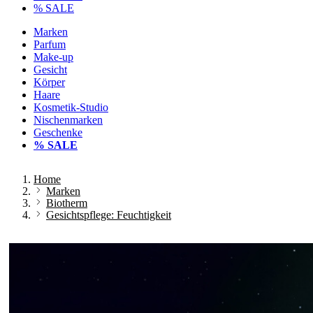
% SALE
Marken
Parfum
Make-up
Gesicht
Körper
Haare
Kosmetik-Studio
Nischenmarken
Geschenke
% SALE
Home
Marken
Biotherm
Gesichtspflege: Feuchtigkeit