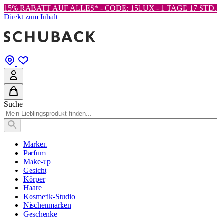
15% RABATT AUF ALLES* - CODE: 15LUX -
1 TAGE 17 STD. 
Direkt zum Inhalt
Suche
Marken
Parfum
Make-up
Gesicht
Körper
Haare
Kosmetik-Studio
Nischenmarken
Geschenke