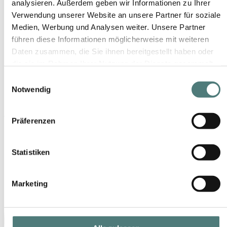
analysieren. Außerdem geben wir Informationen zu Ihrer
Verwendung unserer Website an unsere Partner für soziale
Medien, Werbung und Analysen weiter. Unsere Partner
führen diese Informationen möglicherweise mit weiteren
Daten zusammen, die Sie ihnen bereitgestellt haben oder
CHANEL
CHANCE EAU FRAÎCHE
die sie im Rahmen Ihrer Nutzung der Dienste gesammelt
BODY LOTION
haben.
Einwilligungsauswahl
104,00 €
Notwendig
400 ml (260,00 € / 1 l)
4
Artikel
Präferenzen
Statistiken
Marketing