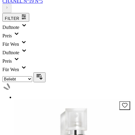
CHANEL
N°19
N°5
FILTER
Duftnote
Preis
Für Wen
Duftnote
Preis
Für Wen