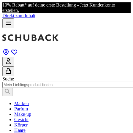
10% Rabatt* auf deine erste Bestellung - Jetzt Kundenkonto
erstellen.
Direkt zum Inhalt
Suche
Marken
Parfum
Make-up
Gesicht
Körper
Haare