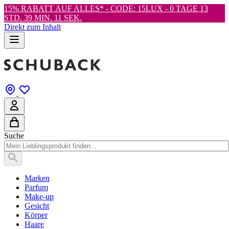
15% RABATT AUF ALLES* - CODE: 15LUX -
0 TAGE 13
STD. 39 MIN. 11 SEK.
Direkt zum Inhalt
Suche
Marken
Parfum
Make-up
Gesicht
Körper
Haare