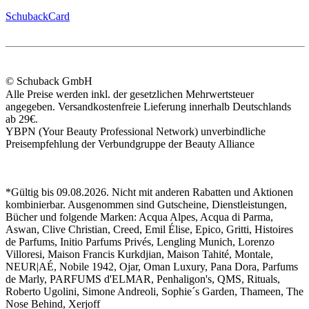
SchubackCard
© Schuback GmbH
Alle Preise werden inkl. der gesetzlichen Mehrwertsteuer
angegeben. Versandkostenfreie Lieferung innerhalb Deutschlands
ab 29€.
YBPN (Your Beauty Professional Network) unverbindliche
Preisempfehlung der Verbundgruppe der Beauty Alliance
*Gültig bis 09.08.2026. Nicht mit anderen Rabatten und Aktionen
kombinierbar. Ausgenommen sind Gutscheine, Dienstleistungen,
Bücher und folgende Marken: Acqua Alpes, Acqua di Parma,
Aswan, Clive Christian, Creed, Emil Élise, Epico, Gritti, Histoires
de Parfums, Initio Parfums Privés, Lengling Munich, Lorenzo
Villoresi, Maison Francis Kurkdjian, Maison Tahité, Montale,
NEUR|AÉ, Nobile 1942, Ojar, Oman Luxury, Pana Dora, Parfums
de Marly, PARFUMS d'ELMAR, Penhaligon's, QMS, Rituals,
Roberto Ugolini, Simone Andreoli, Sophie´s Garden, Thameen, The
Nose Behind, Xerjoff