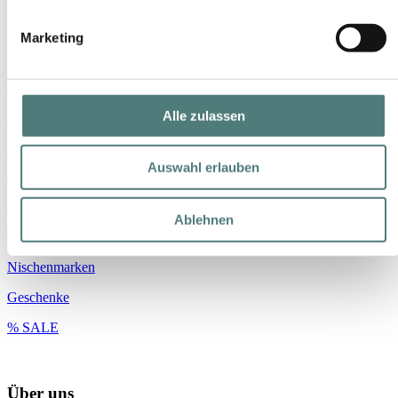
Shop
Marketing
Marken
Alle zulassen
Parfum
Make-up
Auswahl erlauben
Gesicht
Körper
Ablehnen
Haare
Nischenmarken
Geschenke
% SALE
Über uns