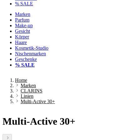
% SALE
Marken
Parfum
Make-up
Gesicht
Körper
Haare
Kosmetik-Studio
Nischenmarken
Geschenke
% SALE
Home
Marken
CLARINS
Linien
Multi-Active 30+
Multi-Active 30+