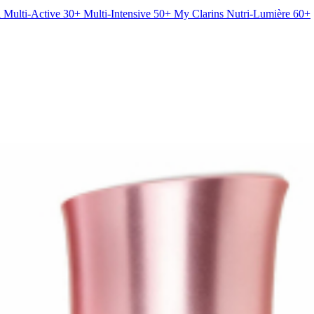
l
Multi-Active 30+
Multi-Intensive 50+
My Clarins
Nutri-Lumière 60+