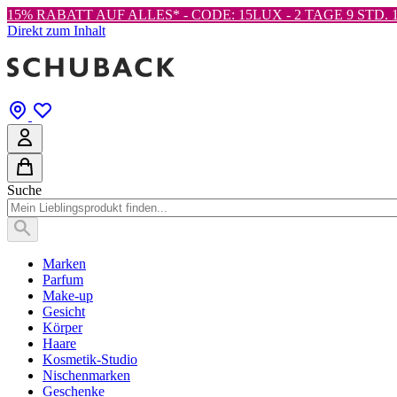
15% RABATT AUF ALLES* - CODE: 15LUX -
2 TAGE 9 STD. 1
Direkt zum Inhalt
Suche
Marken
Parfum
Make-up
Gesicht
Körper
Haare
Kosmetik-Studio
Nischenmarken
Geschenke