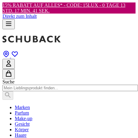
15% RABATT AUF ALLES* - CODE: 15LUX -
0 TAGE 13
STD. 17 MIN. 41 SEK.
Direkt zum Inhalt
Suche
Marken
Parfum
Make-up
Gesicht
Körper
Haare