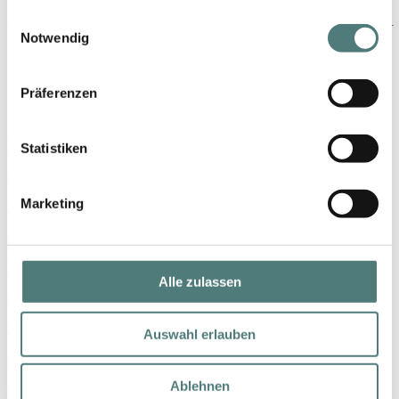
gesammelt haben.
Einwilligungsauswahl
Notwendig
Shop
Präferenzen
Marken
Statistiken
Parfum
Marketing
Make-up
Gesicht
Körper
Alle zulassen
Haare
Nischenmarken
Auswahl erlauben
Geschenke
Ablehnen
% SALE