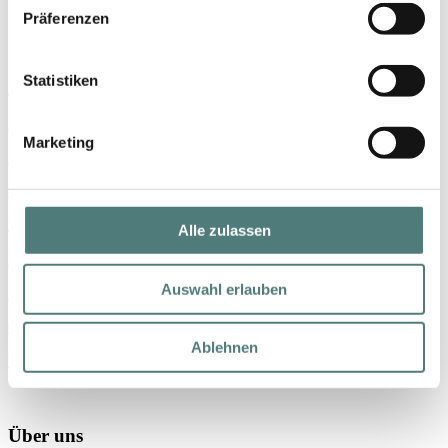
Präferenzen
Shop
Statistiken
Marken
Parfum
Marketing
Make-up
Gesicht
Körper
Alle zulassen
Haare
Auswahl erlauben
Nischenmarken
Geschenke
Ablehnen
% SALE
Über uns