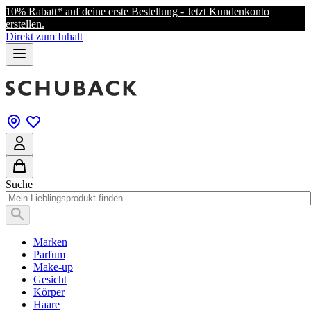
10% Rabatt* auf deine erste Bestellung - Jetzt Kundenkonto
erstellen.
Direkt zum Inhalt
Suche
Marken
Parfum
Make-up
Gesicht
Körper
Haare