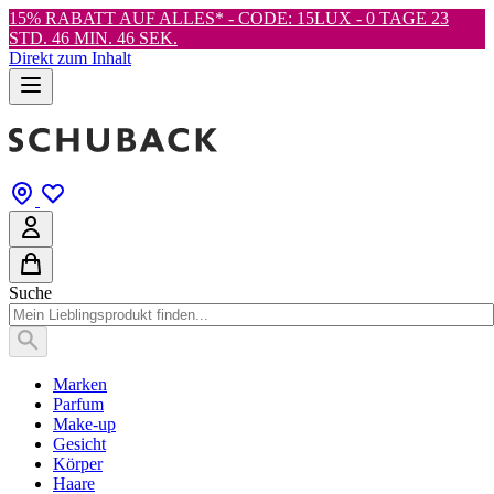
15% RABATT AUF ALLES* - CODE: 15LUX -
0 TAGE 23
STD. 46 MIN. 46 SEK.
Direkt zum Inhalt
Suche
Marken
Parfum
Make-up
Gesicht
Körper
Haare