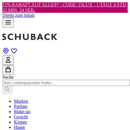
15% RABATT AUF ALLES* - CODE: 15LUX -
1 TAGE 4 STD.
33 MIN. 24 SEK.
Direkt zum Inhalt
Suche
Marken
Parfum
Make-up
Gesicht
Körper
Haare