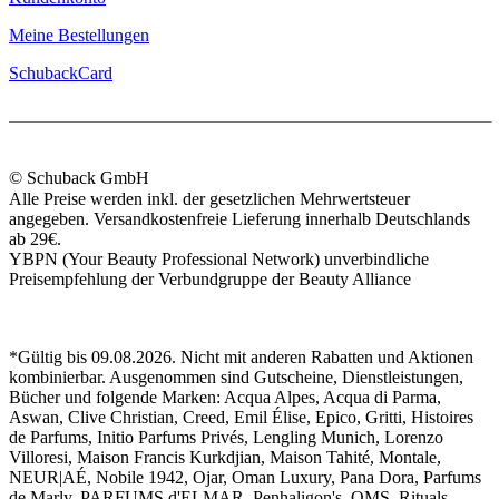
Meine Bestellungen
SchubackCard
© Schuback GmbH
Alle Preise werden inkl. der gesetzlichen Mehrwertsteuer
angegeben. Versandkostenfreie Lieferung innerhalb Deutschlands
ab 29€.
YBPN (Your Beauty Professional Network) unverbindliche
Preisempfehlung der Verbundgruppe der Beauty Alliance
*Gültig bis 09.08.2026. Nicht mit anderen Rabatten und Aktionen
kombinierbar. Ausgenommen sind Gutscheine, Dienstleistungen,
Bücher und folgende Marken: Acqua Alpes, Acqua di Parma,
Aswan, Clive Christian, Creed, Emil Élise, Epico, Gritti, Histoires
de Parfums, Initio Parfums Privés, Lengling Munich, Lorenzo
Villoresi, Maison Francis Kurkdjian, Maison Tahité, Montale,
NEUR|AÉ, Nobile 1942, Ojar, Oman Luxury, Pana Dora, Parfums
de Marly, PARFUMS d'ELMAR, Penhaligon's, QMS, Rituals,