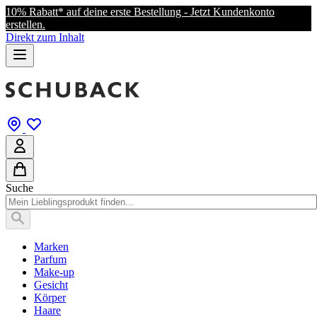
10% Rabatt* auf deine erste Bestellung - Jetzt Kundenkonto
erstellen.
Direkt zum Inhalt
Suche
Marken
Parfum
Make-up
Gesicht
Körper
Haare