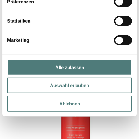
Präferenzen
RITUALS
The Ritual of Sakura Shower Oil
Bath & Shower
Statistiken
9,90 €
200 ml (4,95 € / 100 ml)
Marketing
Alle zulassen
Auswahl erlauben
Ablehnen