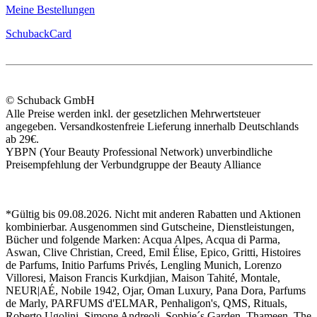
Meine Bestellungen
SchubackCard
© Schuback GmbH
Alle Preise werden inkl. der gesetzlichen Mehrwertsteuer
angegeben. Versandkostenfreie Lieferung innerhalb Deutschlands
ab 29€.
YBPN (Your Beauty Professional Network) unverbindliche
Preisempfehlung der Verbundgruppe der Beauty Alliance
*Gültig bis 09.08.2026. Nicht mit anderen Rabatten und Aktionen
kombinierbar. Ausgenommen sind Gutscheine, Dienstleistungen,
Bücher und folgende Marken: Acqua Alpes, Acqua di Parma,
Aswan, Clive Christian, Creed, Emil Élise, Epico, Gritti, Histoires
de Parfums, Initio Parfums Privés, Lengling Munich, Lorenzo
Villoresi, Maison Francis Kurkdjian, Maison Tahité, Montale,
NEUR|AÉ, Nobile 1942, Ojar, Oman Luxury, Pana Dora, Parfums
de Marly, PARFUMS d'ELMAR, Penhaligon's, QMS, Rituals,
Roberto Ugolini, Simone Andreoli, Sophie´s Garden, Thameen, The