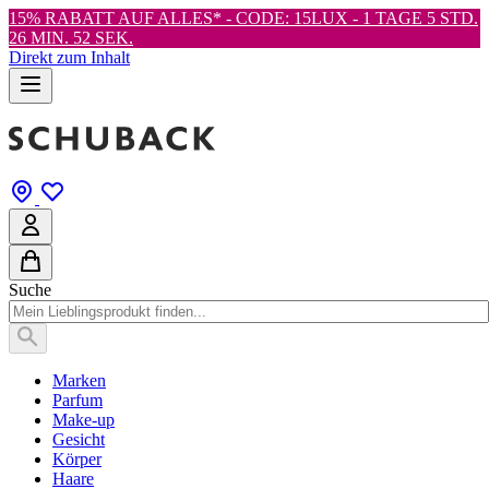
15% RABATT AUF ALLES* - CODE: 15LUX -
1 TAGE 5 STD.
26 MIN. 52 SEK.
Direkt zum Inhalt
Suche
Marken
Parfum
Make-up
Gesicht
Körper
Haare