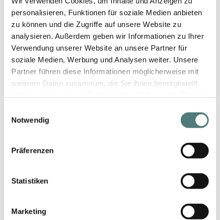
Wir verwenden Cookies, um Inhalte und Anzeigen zu
personalisieren, Funktionen für soziale Medien anbieten
zu können und die Zugriffe auf unsere Website zu
analysieren. Außerdem geben wir Informationen zu Ihrer
Verwendung unserer Website an unsere Partner für
soziale Medien, Werbung und Analysen weiter. Unsere
Partner führen diese Informationen möglicherweise mit
weiteren Daten zusammen, die Sie ihnen bereitgestellt
haben oder die sie im Rahmen Ihrer Nutzung der Dienste
Schneller Versand
gesammelt haben.
Einwilligungsauswahl
Notwendig
Präferenzen
Geprüfter Shop
Statistiken
Marketing