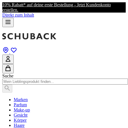
10% Rabatt* auf deine erste Bestellung - Jetzt Kundenkonto
erstellen.
Direkt zum Inhalt
Suche
Marken
Parfum
Make-up
Gesicht
Körper
Haare