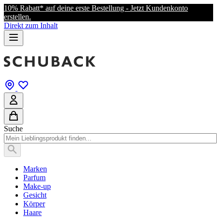
10% Rabatt* auf deine erste Bestellung - Jetzt Kundenkonto
erstellen.
Direkt zum Inhalt
Suche
Marken
Parfum
Make-up
Gesicht
Körper
Haare