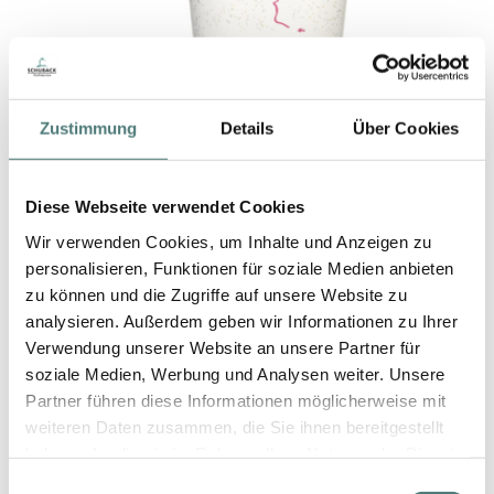
Zustimmung
Details
Über Cookies
Diese Webseite verwendet Cookies
Wir verwenden Cookies, um Inhalte und Anzeigen zu
personalisieren, Funktionen für soziale Medien anbieten
SISLEY
Soir de Lune Crème Parfumée Hydratante
zu können und die Zugriffe auf unsere Website zu
Body Cream
analysieren. Außerdem geben wir Informationen zu Ihrer
Verwendung unserer Website an unsere Partner für
118,00 €
150 ml (78,67 € / 100 ml)
soziale Medien, Werbung und Analysen weiter. Unsere
Partner führen diese Informationen möglicherweise mit
3
Artikel
weiteren Daten zusammen, die Sie ihnen bereitgestellt
haben oder die sie im Rahmen Ihrer Nutzung der Dienste
gesammelt haben.
Einwilligungsauswahl