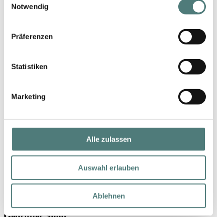
Notwendig
Bequem zahlen
Präferenzen
Statistiken
Marketing
Alle zulassen
Schneller Versand
Auswahl erlauben
Ablehnen
Geprüfter Shop