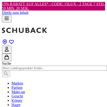
15% RABATT AUF ALLES* - CODE: 15LUX -
2 TAGE 7 STD.
59 MIN. 19 SEK.
Direkt zum Inhalt
Suche
Marken
Parfum
Make-up
Gesicht
Körper
Haare