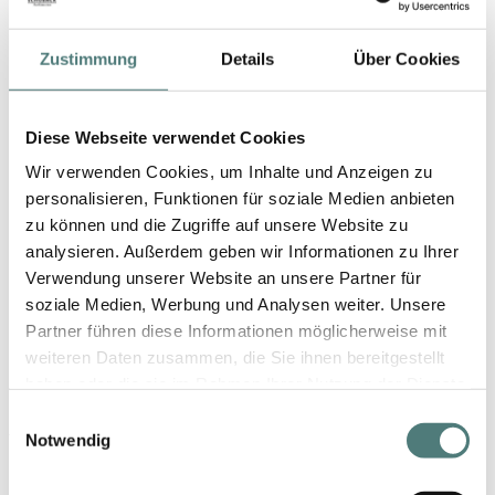
Zustimmung
Details
Über Cookies
Schneller Versand
Diese Webseite verwendet Cookies
Wir verwenden Cookies, um Inhalte und Anzeigen zu
personalisieren, Funktionen für soziale Medien anbieten
zu können und die Zugriffe auf unsere Website zu
Geprüfter Shop
analysieren. Außerdem geben wir Informationen zu Ihrer
Verwendung unserer Website an unsere Partner für
soziale Medien, Werbung und Analysen weiter. Unsere
Partner führen diese Informationen möglicherweise mit
weiteren Daten zusammen, die Sie ihnen bereitgestellt
haben oder die sie im Rahmen Ihrer Nutzung der Dienste
gesammelt haben.
Einwilligungsauswahl
YBPN-Partner
Notwendig