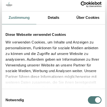
Zustimmung
Details
Über Cookies
Diese Webseite verwendet Cookies
TONI GARD
Wir verwenden Cookies, um Inhalte und Anzeigen zu
Sea Side Woman Body Lotion
Body Lotion
personalisieren, Funktionen für soziale Medien anbieten
zu können und die Zugriffe auf unsere Website zu
15,99 €
analysieren. Außerdem geben wir Informationen zu Ihrer
150 ml (10,66 € / 100 ml)
Verwendung unserer Website an unsere Partner für
3
Artikel
soziale Medien, Werbung und Analysen weiter. Unsere
Partner führen diese Informationen möglicherweise mit
weiteren Daten zusammen, die Sie ihnen bereitgestellt
haben oder die sie im Rahmen Ihrer Nutzung der Dienste
gesammelt haben.
Einwilligungsauswahl
Notwendig
Bequem zahlen