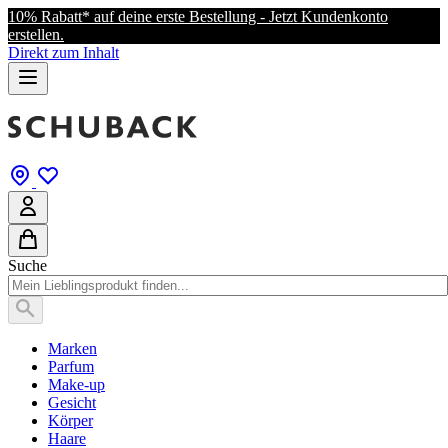
10% Rabatt* auf deine erste Bestellung - Jetzt Kundenkonto
erstellen.
Direkt zum Inhalt
Suche
Marken
Parfum
Make-up
Gesicht
Körper
Haare