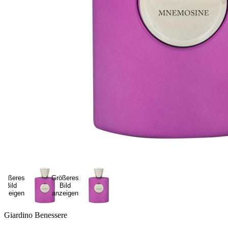
Größeres
Größeres
Bild
Bild
anzeigen
anzeigen
Giardino Benessere