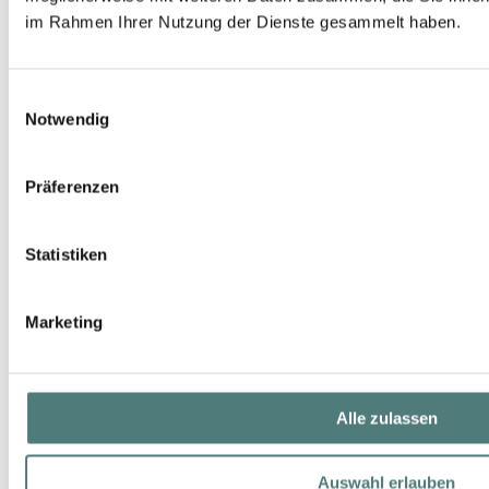
im Rahmen Ihrer Nutzung der Dienste gesammelt haben.
Einwilligungsauswahl
Notwendig
Präferenzen
Statistiken
GIARDINO BENESSERE
Marketing
Febe Eau de Parfum
EdP Spray
257,00 €
100 ml (257,00 € / 100 ml)
Alle zulassen
Auswahl erlauben