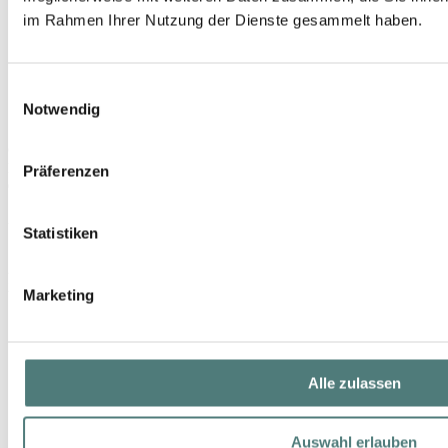
im Rahmen Ihrer Nutzung der Dienste gesammelt haben.
Einwilligungsauswahl
Notwendig
CLINIQUE
Liquid Facial Soap Extra-Mild
Präferenzen
Cleansing
UVP 30,00 €
Statistiken
29,99 €
200 ml (15,00 € / 100 ml)
Marketing
Alle zulassen
Auswahl erlauben