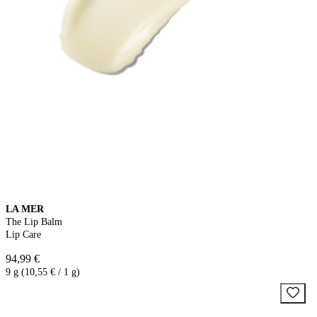
LA MER
The Lip Balm
Lip Care
94,99 €
9 g (10,55 € / 1 g)