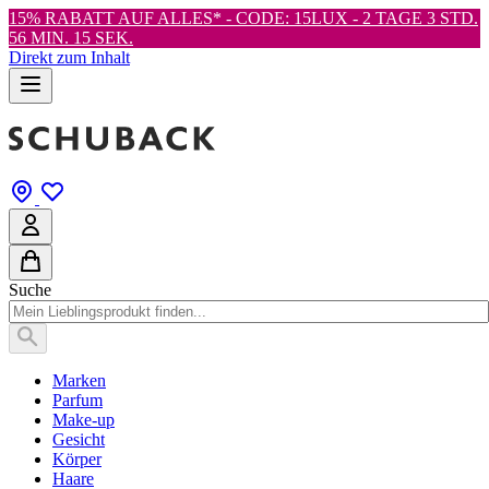
15% RABATT AUF ALLES* - CODE: 15LUX -
2 TAGE 3 STD.
56 MIN. 13 SEK.
Direkt zum Inhalt
Suche
Marken
Parfum
Make-up
Gesicht
Körper
Haare