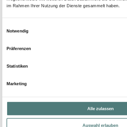
im Rahmen Ihrer Nutzung der Dienste gesammelt haben.
Einwilligungsauswahl
Notwendig
MARLIES MÖLLER
Präferenzen
Softness Daily Repair Shampoo
Shampoo
Statistiken
9,99 €
100 ml (9,99 € / 100 ml)
Marketing
Alle zulassen
Auswahl erlauben