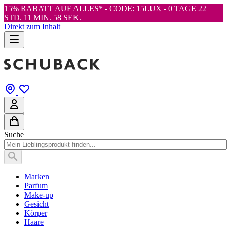
15% RABATT AUF ALLES* - CODE: 15LUX -
0 TAGE 22
STD. 11 MIN. 57 SEK.
Direkt zum Inhalt
Suche
Marken
Parfum
Make-up
Gesicht
Körper
Haare