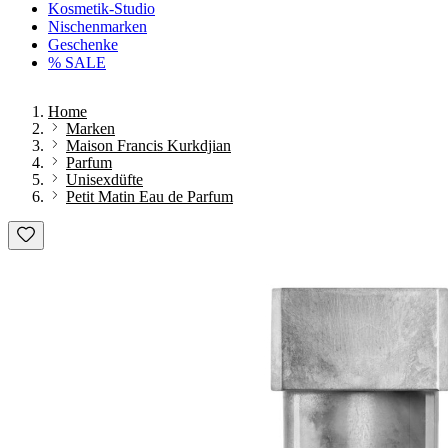
Kosmetik-Studio
Nischenmarken
Geschenke
% SALE
Home
Marken
Maison Francis Kurkdjian
Parfum
Unisexdüfte
Petit Matin Eau de Parfum