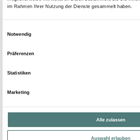
im Rahmen Ihrer Nutzung der Dienste gesammelt haben.
Einwilligungsauswahl
Notwendig
Präferenzen
Statistiken
MAISON FRANCIS KURKDJIAN
Amyris Femme Eau de Parfum
EdP Spray
Marketing
140,00 €
35 ml (400,00 € / 100 ml)
Alle zulassen
Auswahl erlauben