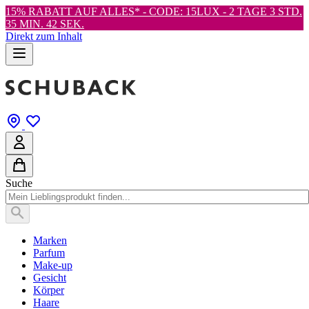
15% RABATT AUF ALLES* - CODE: 15LUX -
2 TAGE 3 STD.
35 MIN. 41 SEK.
Direkt zum Inhalt
Suche
Marken
Parfum
Make-up
Gesicht
Körper
Haare