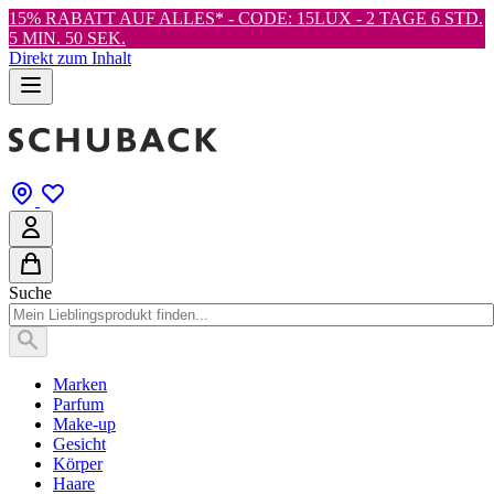
15% RABATT AUF ALLES* - CODE: 15LUX -
2 TAGE 6 STD.
5 MIN. 49 SEK.
Direkt zum Inhalt
Suche
Marken
Parfum
Make-up
Gesicht
Körper
Haare