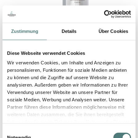
Zustimmung
Details
Über Cookies
Diese Webseite verwendet Cookies
Wir verwenden Cookies, um Inhalte und Anzeigen zu
personalisieren, Funktionen für soziale Medien anbieten
SHISEIDO
zu können und die Zugriffe auf unsere Website zu
Generic Skincare Refreshing Cleansing Water
analysieren. Außerdem geben wir Informationen zu Ihrer
Cleansing
Verwendung unserer Website an unsere Partner für
44,99 €
soziale Medien, Werbung und Analysen weiter. Unsere
180 ml (24,99 € / 100 ml)
Partner führen diese Informationen möglicherweise mit
weiteren Daten zusammen, die Sie ihnen bereitgestellt
haben oder die sie im Rahmen Ihrer Nutzung der Dienste
gesammelt haben.
Einwilligungsauswahl
Notwendig