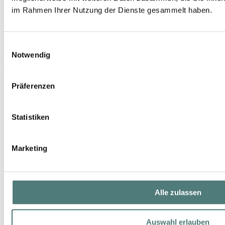
im Rahmen Ihrer Nutzung der Dienste gesammelt haben.
Einwilligungsauswahl
MOLTON BROWN
Coastal Cypress & Sea Fennel Badesalz
Notwendig
Bath
UVP 30,00 €
Präferenzen
29,99 €
300 g (99,97 € / 1 kg)
Statistiken
Marketing
Alle zulassen
Auswahl erlauben