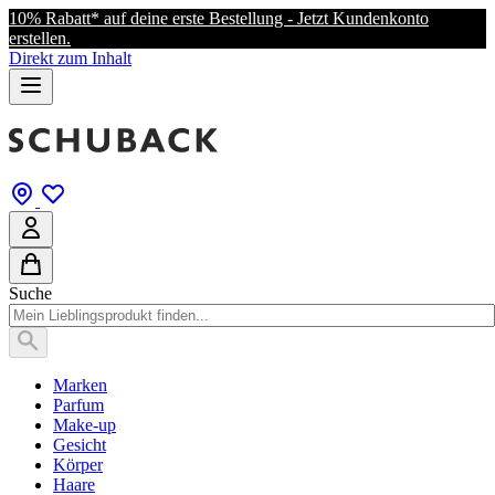
10% Rabatt* auf deine erste Bestellung - Jetzt Kundenkonto
erstellen.
Direkt zum Inhalt
Suche
Marken
Parfum
Make-up
Gesicht
Körper
Haare