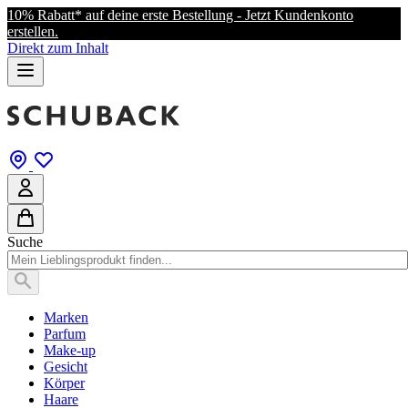
10% Rabatt* auf deine erste Bestellung - Jetzt Kundenkonto
erstellen.
Direkt zum Inhalt
Suche
Marken
Parfum
Make-up
Gesicht
Körper
Haare