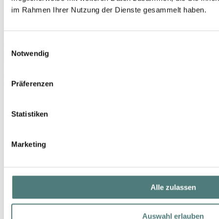
im Rahmen Ihrer Nutzung der Dienste gesammelt haben.
Einwilligungsauswahl
DR. HAUSCHKA
Notwendig
Illuminating Fluid
26,99 €
30 ml (89,97 € / 100 ml)
Präferenzen
Statistiken
Marketing
Alle zulassen
Auswahl erlauben