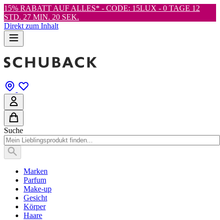
15% RABATT AUF ALLES* - CODE: 15LUX -
0 TAGE 12
STD. 27 MIN. 18 SEK.
Direkt zum Inhalt
Suche
Marken
Parfum
Make-up
Gesicht
Körper
Haare