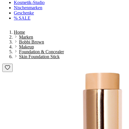
Kosmetik-Studio
Nischenmarken
Geschenke
% SALE
Home
Marken
Bobbi Brown
Makeup
Foundation & Concealer
Skin Foundation Stick