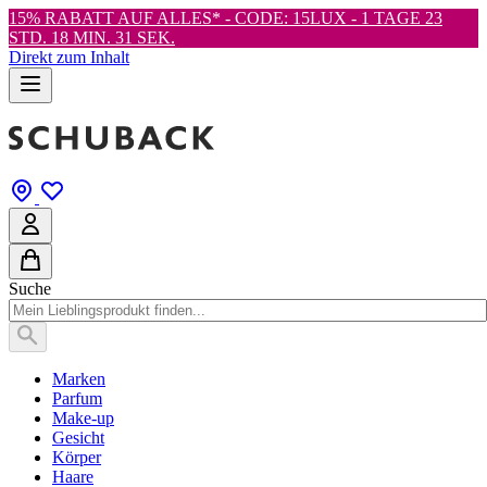
15% RABATT AUF ALLES* - CODE: 15LUX -
1 TAGE 23
STD. 18 MIN. 30 SEK.
Direkt zum Inhalt
Suche
Marken
Parfum
Make-up
Gesicht
Körper
Haare