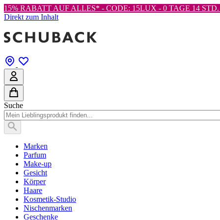
15% RABATT AUF ALLES* - CODE: 15LUX -
0 TAGE 14 STD. 
Direkt zum Inhalt
Suche
Marken
Parfum
Make-up
Gesicht
Körper
Haare
Kosmetik-Studio
Nischenmarken
Geschenke