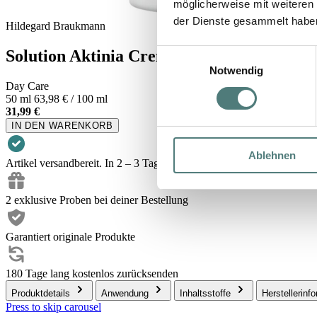
möglicherweise mit weiteren
der Dienste gesammelt habe
Hildegard Braukmann
Solution Aktinia Creme Tag SPF 50
Einwilligungsauswahl
Notwendig
Day Care
50 ml
63,98 € / 100 ml
31,99 €
IN DEN WARENKORB
Ablehnen
Artikel versandbereit. In 2 – 3 Tagen bei dir.
2 exklusive Proben bei deiner Bestellung
Garantiert originale Produkte
180 Tage lang kostenlos zurücksenden
Produktdetails
Anwendung
Inhaltsstoffe
Herstellerinf
Press to skip carousel