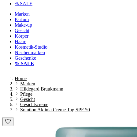
% SALE
Marken
Parfum
Make-up
Gesicht
Körper
Haare
Kosmetik-Studio
Nischenmarken
Geschenke
% SALE
Home
Marken
Hildegard Braukmann
Pflege
Gesicht
Gesichtscreme
Solution Aktinia Creme Tag SPF 50