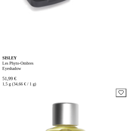
SISLEY
Les Phyto-Ombres
Eyeshadow
51,99 €
1,5 g (34,66 € / 1 g)