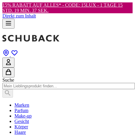
15% RABATT AUF ALLES* - CODE: 15LUX -
1 TAGE 15
STD. 19 MIN. 36 SEK.
Direkt zum Inhalt
Suche
Marken
Parfum
Make-up
Gesicht
Körper
Haare