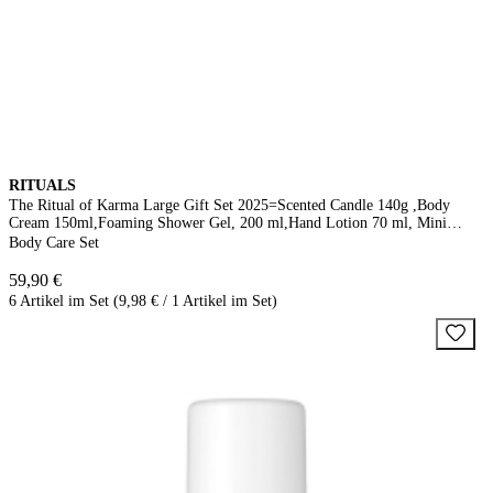
RITUALS
The Ritual of Karma Large Gift Set 2025=Scented Candle 140g ,Body
Cream 150ml,Foaming Shower Gel, 200 ml,Hand Lotion 70 ml, Mini
Fragrance Sticks 70ml
Body Care Set
59,90 €
6 Artikel im Set (9,98 € / 1 Artikel im Set)