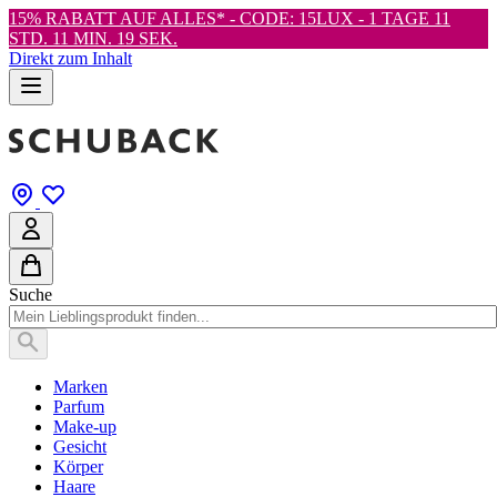
15% RABATT AUF ALLES* - CODE: 15LUX -
1 TAGE 11
STD. 11 MIN. 17 SEK.
Direkt zum Inhalt
Suche
Marken
Parfum
Make-up
Gesicht
Körper
Haare