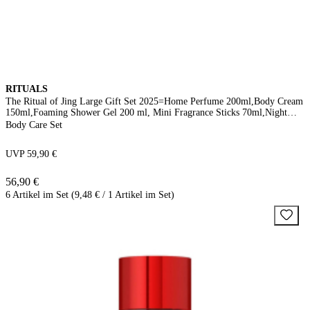
RITUALS
The Ritual of Jing Large Gift Set 2025=Home Perfume 200ml,Body Cream
150ml,Foaming Shower Gel 200 ml, Mini Fragrance Sticks 70ml,Night
Hand & Foot Mas
Body Care Set
UVP 59,90 €
56,90 €
6 Artikel im Set (9,48 € / 1 Artikel im Set)