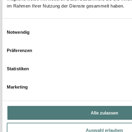
im Rahmen Ihrer Nutzung der Dienste gesammelt haben.
Einwilligungsauswahl
Notwendig
RITUALS
The Ritual of Karma Sun Protection Face Cream SPF 50+
Präferenzen
Sun Care
16,90 €
Statistiken
50 ml (33,80 € / 100 ml)
Marketing
Alle zulassen
Auswahl erlauben