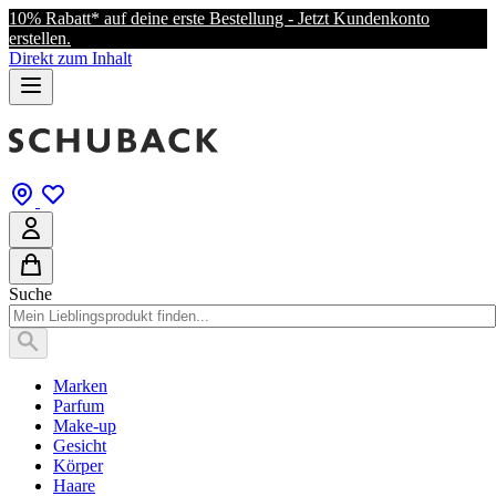
10% Rabatt* auf deine erste Bestellung - Jetzt Kundenkonto
erstellen.
Direkt zum Inhalt
Suche
Marken
Parfum
Make-up
Gesicht
Körper
Haare