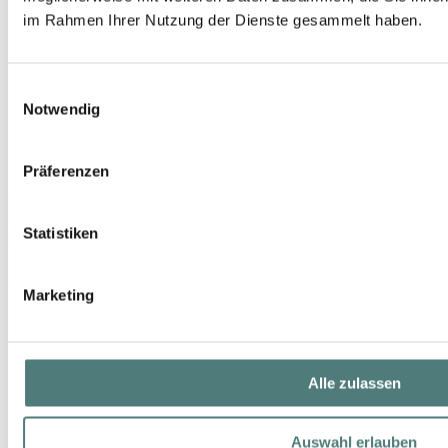
im Rahmen Ihrer Nutzung der Dienste gesammelt haben.
Einwilligungsauswahl
Notwendig
Präferenzen
ESTÉE LAUDER
Beautiful Eau de Parfum
Statistiken
EdP Spray
149,00 €
75 ml (198,67 € / 100 ml)
Marketing
Alle zulassen
Auswahl erlauben