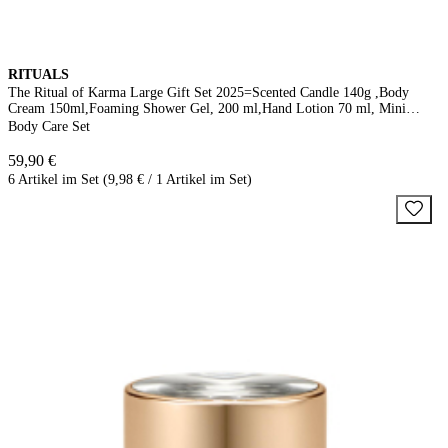
RITUALS
The Ritual of Karma Large Gift Set 2025=Scented Candle 140g ,Body
Cream 150ml,Foaming Shower Gel, 200 ml,Hand Lotion 70 ml, Mini
Fragrance Sticks 70ml
Body Care Set
59,90 €
6 Artikel im Set (9,98 € / 1 Artikel im Set)