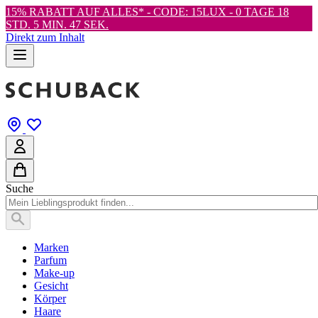
15% RABATT AUF ALLES* - CODE: 15LUX -
0 TAGE 18
STD. 5 MIN. 46 SEK.
Direkt zum Inhalt
Suche
Marken
Parfum
Make-up
Gesicht
Körper
Haare