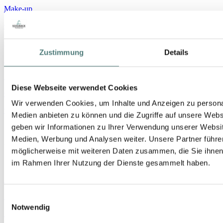
Make-up
Gesicht
Körper
Zustimmung
Details
Haare
Nischenmarken
Diese Webseite verwendet Cookies
Geschenke
Wir verwenden Cookies, um Inhalte und Anzeigen zu personal
% SALE
Medien anbieten zu können und die Zugriffe auf unsere Web
geben wir Informationen zu Ihrer Verwendung unserer Websit
Medien, Werbung und Analysen weiter. Unsere Partner führe
Über uns
möglicherweise mit weiteren Daten zusammen, die Sie ihnen b
im Rahmen Ihrer Nutzung der Dienste gesammelt haben.
Historie
Kosmetik-Studio
Einwilligungsauswahl
Notwendig
Kurz-Treatments