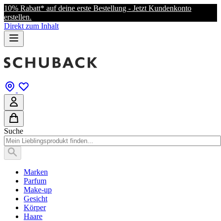
10% Rabatt* auf deine erste Bestellung - Jetzt Kundenkonto
erstellen.
Direkt zum Inhalt
Suche
Marken
Parfum
Make-up
Gesicht
Körper
Haare