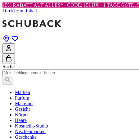
15% RABATT AUF ALLES* - CODE: 15LUX -
1 TAGE 6 STD. 5
Direkt zum Inhalt
Suche
Marken
Parfum
Make-up
Gesicht
Körper
Haare
Kosmetik-Studio
Nischenmarken
Geschenke