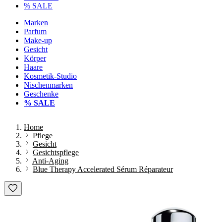
% SALE
Marken
Parfum
Make-up
Gesicht
Körper
Haare
Kosmetik-Studio
Nischenmarken
Geschenke
% SALE
Home
Pflege
Gesicht
Gesichtspflege
Anti-Aging
Blue Therapy Accelerated Sérum Réparateur