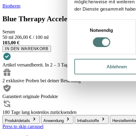
möglicherweise mit weiteren
Biotherm
der Dienste gesammelt habe
Blue Therapy Accelerated Sérum Réparat
Einwilligungsauswahl
Notwendig
Serum
50 ml
206,00 € / 100 ml
103,00 €
IN DEN WARENKORB
Artikel versandbereit. In 2 – 3 Tagen bei dir.
Ablehnen
2 exklusive Proben bei deiner Bestellung
Garantiert originale Produkte
180 Tage lang kostenlos zurücksenden
Produktdetails
Anwendung
Inhaltsstoffe
Herstellerinf
Press to skip carousel