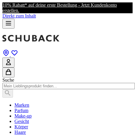
10% Rabatt* auf deine erste Bestellung - Jetzt Kundenkonto
erstellen.
Direkt zum Inhalt
Suche
Marken
Parfum
Make-up
Gesicht
Körper
Haare