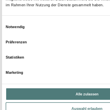
im Rahmen Ihrer Nutzung der Dienste gesammelt haben.
Einwilligungsauswahl
Notwendig
KLAPP
Skin Natural Aloe Vera Mousse Mask
Active Substance- & Moisturizing Mask
Präferenzen
44,99 €
50 ml (89,98 € / 100 ml)
Statistiken
Marketing
Alle zulassen
Auswahl erlauben