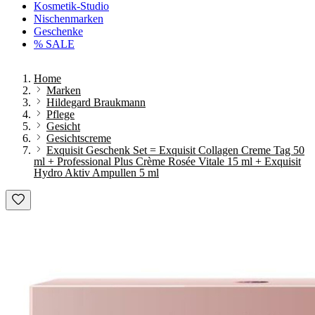
Kosmetik-Studio
Nischenmarken
Geschenke
% SALE
Home
Marken
Hildegard Braukmann
Pflege
Gesicht
Gesichtscreme
Exquisit Geschenk Set = Exquisit Collagen Creme Tag 50
ml + Professional Plus Crème Rosée Vitale 15 ml + Exquisit
Hydro Aktiv Ampullen 5 ml