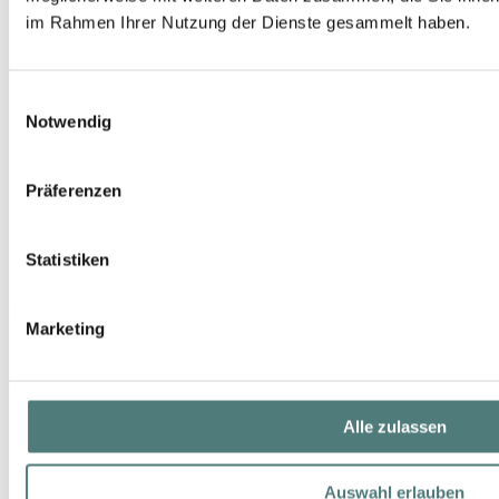
im Rahmen Ihrer Nutzung der Dienste gesammelt haben.
Einwilligungsauswahl
Notwendig
Präferenzen
Statistiken
HILDEGARD BRAUKMANN
Marketing
Body Care Avocado Körperbalsam
Body Lotion
9,99 €
150 ml (6,66 € / 100 ml)
Alle zulassen
Auswahl erlauben