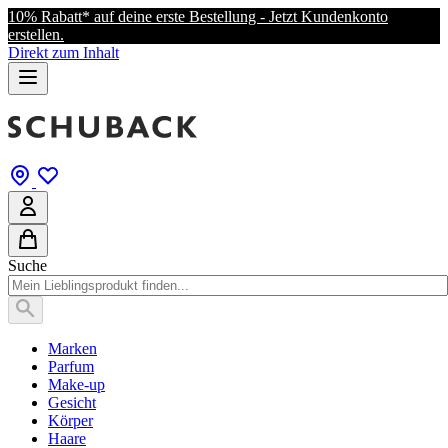
10% Rabatt* auf deine erste Bestellung - Jetzt Kundenkonto
erstellen.
Direkt zum Inhalt
Suche
Marken
Parfum
Make-up
Gesicht
Körper
Haare