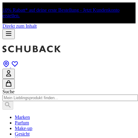
10% Rabatt* auf deine erste Bestellung - Jetzt Kundenkonto
erstellen.
Direkt zum Inhalt
Suche
Marken
Parfum
Make-up
Gesicht