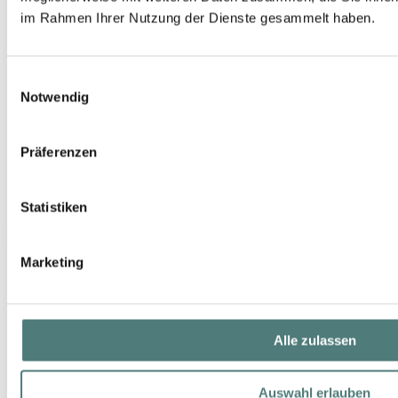
im Rahmen Ihrer Nutzung der Dienste gesammelt haben.
Einwilligungsauswahl
Notwendig
Präferenzen
Statistiken
ELIZABETH ARDEN
Visible Difference Refining Moisture Cream Complex
Marketing
Day & Night Care
76,99 €
75 ml (102,65 € / 100 ml)
Alle zulassen
Auswahl erlauben