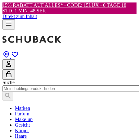
15% RABATT AUF ALLES* - CODE: 15LUX -
0 TAGE 18
STD. 1 MIN. 47 SEK.
Direkt zum Inhalt
Suche
Marken
Parfum
Make-up
Gesicht
Körper
Haare