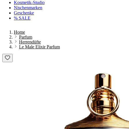
Kosmetik-Studio
Nischenmarken
Geschenke
% SALE
Home
Parfum
Herrendüfte
Le Male Elixir Parfum