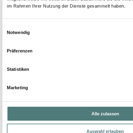
im Rahmen Ihrer Nutzung der Dienste gesammelt haben.
Einwilligungsauswahl
JEAN PAUL GAULTIER
Notwendig
Scandal Pour Homme Intense EdP Nat. Spray
EdP Spray
106,00 €
Präferenzen
50 ml (212,00 € / 100 ml)
Statistiken
Marketing
Alle zulassen
Auswahl erlauben