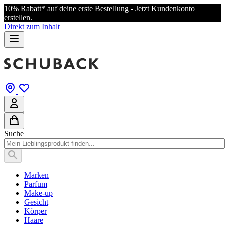
10% Rabatt* auf deine erste Bestellung - Jetzt Kundenkonto
erstellen.
Direkt zum Inhalt
Suche
Marken
Parfum
Make-up
Gesicht
Körper
Haare