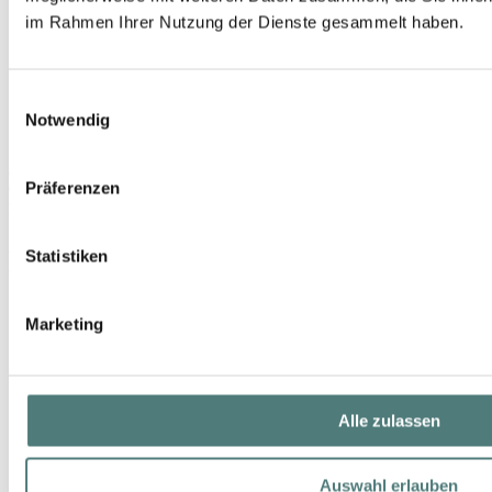
im Rahmen Ihrer Nutzung der Dienste gesammelt haben.
Einwilligungsauswahl
Notwendig
JEAN PAUL GAULTIER
Präferenzen
Gaultier Divine Le Parfum EdP Intense Nat. Spray Refill
EdP Spray
220,00 €
Statistiken
200 ml (110,00 € / 100 ml)
Marketing
Alle zulassen
Auswahl erlauben