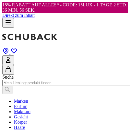
15% RABATT AUF ALLES* - CODE: 15LUX -
1 TAGE 2 STD.
36 MIN. 54 SEK.
Direkt zum Inhalt
Suche
Marken
Parfum
Make-up
Gesicht
Körper
Haare