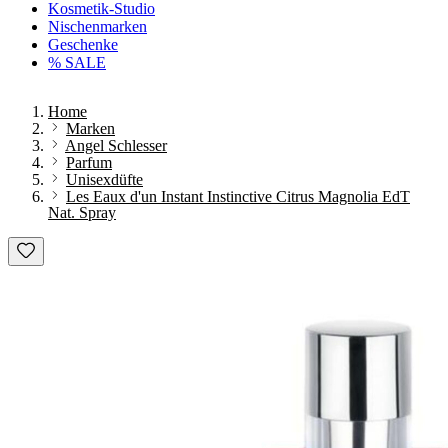
Kosmetik-Studio
Nischenmarken
Geschenke
% SALE
Home
Marken
Angel Schlesser
Parfum
Unisexdüfte
Les Eaux d'un Instant Instinctive Citrus Magnolia EdT
Nat. Spray