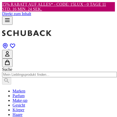
15% RABATT AUF ALLES* - CODE: 15LUX -
0 TAGE 11
STD. 16 MIN. 23 SEK.
Direkt zum Inhalt
Suche
Marken
Parfum
Make-up
Gesicht
Körper
Haare