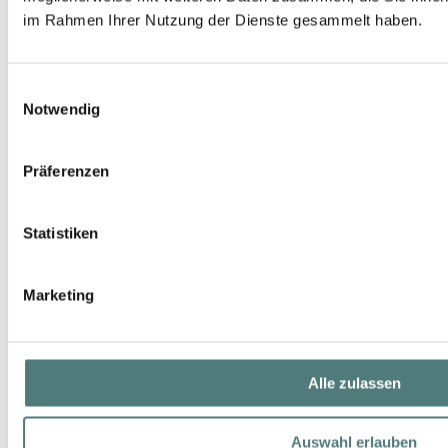
im Rahmen Ihrer Nutzung der Dienste gesammelt haben.
Einwilligungsauswahl
Notwendig
Präferenzen
ANGEL SCHLESSER
Statistiken
Les Eaux d'un Instant Luminous Violet EdT Spray
EdT Spray
56,99 €
Marketing
100 ml (56,99 € / 100 ml)
Alle zulassen
Auswahl erlauben