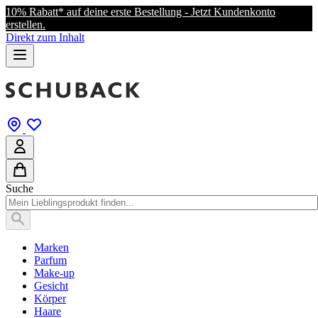
10% Rabatt* auf deine erste Bestellung - Jetzt Kundenkonto
erstellen.
Direkt zum Inhalt
Suche
Marken
Parfum
Make-up
Gesicht
Körper
Haare