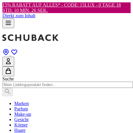
15% RABATT AUF ALLES* - CODE: 15LUX -
0 TAGE 18
STD. 10 MIN. 25 SEK.
Direkt zum Inhalt
Suche
Marken
Parfum
Make-up
Gesicht
Körper
Haare