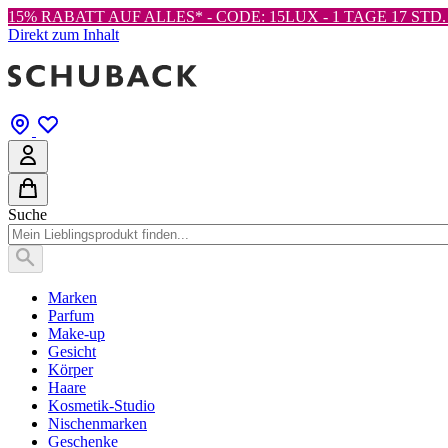
15% RABATT AUF ALLES* - CODE: 15LUX -
1 TAGE 17 STD. 
Direkt zum Inhalt
Suche
Marken
Parfum
Make-up
Gesicht
Körper
Haare
Kosmetik-Studio
Nischenmarken
Geschenke