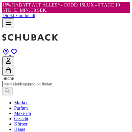
15% RABATT AUF ALLES* - CODE: 15LUX -
0 TAGE 10
STD. 53 MIN. 36 SEK.
Direkt zum Inhalt
Suche
Marken
Parfum
Make-up
Gesicht
Körper
Haare