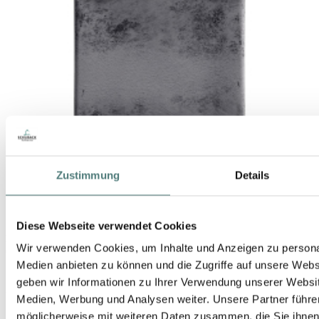
Zustimmung
Details
Diese Webseite verwendet Cookies
MICALLEF
Wir verwenden Cookies, um Inhalte und Anzeigen zu personal
Osaito EdP Nat. Spray
Medien anbieten zu können und die Zugriffe auf unsere Web
EdP Spray
geben wir Informationen zu Ihrer Verwendung unserer Websit
250,00 €
Medien, Werbung und Analysen weiter. Unsere Partner führe
100 ml (250,00 € / 100 ml)
möglicherweise mit weiteren Daten zusammen, die Sie ihnen b