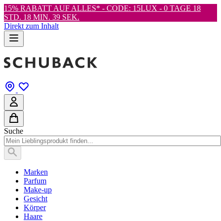
15% RABATT AUF ALLES* - CODE: 15LUX -
0 TAGE 18
STD. 18 MIN. 38 SEK.
Direkt zum Inhalt
Suche
Marken
Parfum
Make-up
Gesicht
Körper
Haare