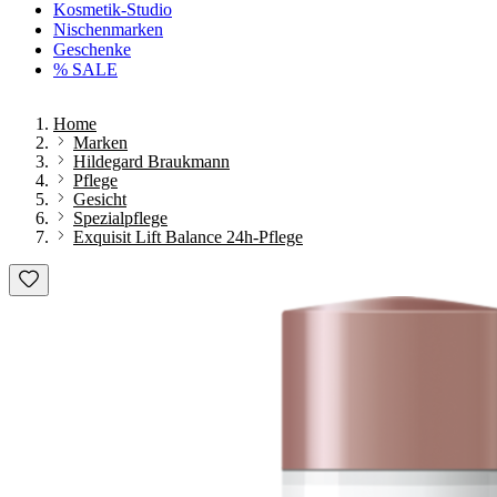
Kosmetik-Studio
Nischenmarken
Geschenke
% SALE
Home
Marken
Hildegard Braukmann
Pflege
Gesicht
Spezialpflege
Exquisit Lift Balance 24h-Pflege