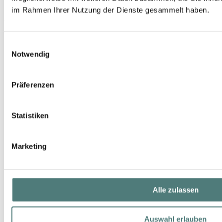
im Rahmen Ihrer Nutzung der Dienste gesammelt haben.
BIRKHOLZ PERFUME MANUFACTURE
Cedar N' Pepper Eau de Parfum
EdP Spray
Einwilligungsauswahl
Notwendig
UVP 285,00 €
242,35 €
Präferenzen
100 ml (242,35 € / 100 ml)
Statistiken
Marketing
Alle zulassen
Auswahl erlauben