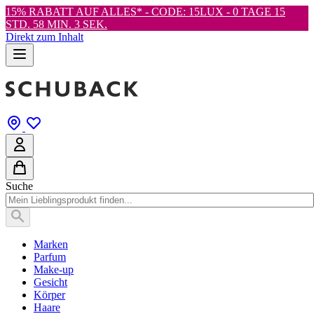
15% RABATT AUF ALLES* - CODE: 15LUX -
0 TAGE 15
STD. 58 MIN. 2 SEK.
Direkt zum Inhalt
Suche
Marken
Parfum
Make-up
Gesicht
Körper
Haare