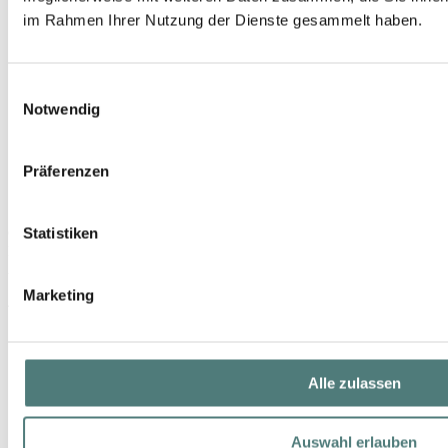
im Rahmen Ihrer Nutzung der Dienste gesammelt haben.
Einwilligungsauswahl
Notwendig
Präferenzen
Statistiken
CLINIQUE
Moisture Surge Overnight Mask
Active Substance- & Moisturizing Mask
Marketing
44,99 €
100 ml (44,99 € / 100 ml)
Alle zulassen
Auswahl erlauben