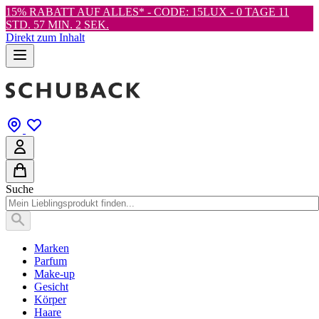
15% RABATT AUF ALLES* - CODE: 15LUX -
0 TAGE 11
STD. 57 MIN. 0 SEK.
Direkt zum Inhalt
Suche
Marken
Parfum
Make-up
Gesicht
Körper
Haare