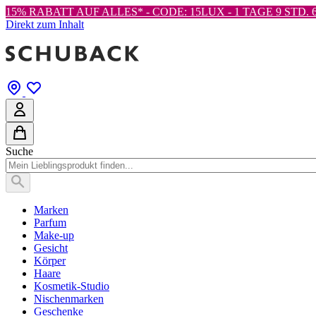
15% RABATT AUF ALLES* - CODE: 15LUX -
1 TAGE 9 STD. 6
Direkt zum Inhalt
Suche
Marken
Parfum
Make-up
Gesicht
Körper
Haare
Kosmetik-Studio
Nischenmarken
Geschenke