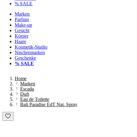
% SALE
Marken
Parfum
Make-up
Gesicht
Körper
Haare
Kosmetik-Studio
Nischenmarken
Geschenke
% SALE
Home
Marken
Escada
Duft
Eau de Toilette
Bali Paradise EdT Nat. Spray