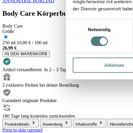
ANNEMARIE BÖRLIND
möglicherweise mit weiteren
der Dienste gesammelt habe
Body Care Körperbutter
Einwilligungsauswahl
Body Care
Notwendig
Größe
250 ml
10,80 € / 100 ml
26,99 €
IN DEN WARENKORB
Ablehnen
Artikel versandbereit. In 2 – 3 Tagen bei dir.
2 exklusive Proben bei deiner Bestellung
Garantiert originale Produkte
180 Tage lang kostenlos zurücksenden
Produktdetails
Anwendung
Inhaltsstoffe
Herstellerinf
Press to skip carousel