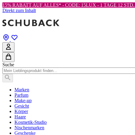
15% RABATT AUF ALLES* - CODE: 15LUX -
1 TAGE 12 STD. 
Direkt zum Inhalt
Suche
Marken
Parfum
Make-up
Gesicht
Körper
Haare
Kosmetik-Studio
Nischenmarken
Geschenke