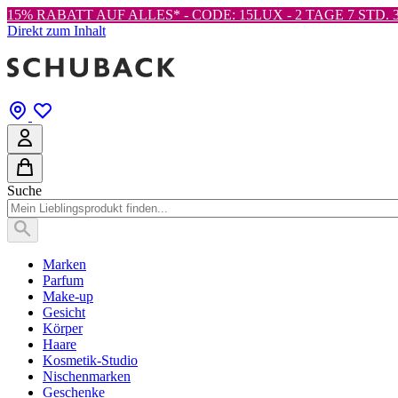
15% RABATT AUF ALLES* - CODE: 15LUX -
2 TAGE 7 STD. 3
Direkt zum Inhalt
Suche
Marken
Parfum
Make-up
Gesicht
Körper
Haare
Kosmetik-Studio
Nischenmarken
Geschenke