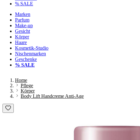
% SALE
Marken
Parfum
Make-up
Gesicht
Körper
Haare
Kosmetik-Studio
Nischenmarken
Geschenke
% SALE
Home
Pflege
Körper
Body Lift Handcreme Anti-Age