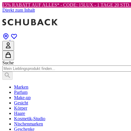
15% RABATT AUF ALLES* - CODE: 15LUX -
1 TAGE 20 STD. 
Direkt zum Inhalt
Suche
Marken
Parfum
Make-up
Gesicht
Körper
Haare
Kosmetik-Studio
Nischenmarken
Geschenke