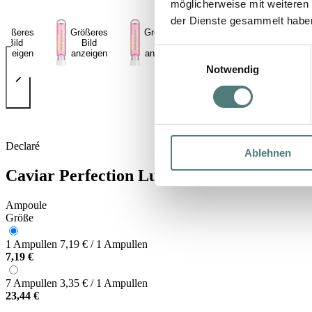
möglicherweise mit weiteren
der Dienste gesammelt habe
Größeres
Größeres
Größeres
Größeres
Größ
Bild
Bild
Bild
Bild
Bi
Einwilligungsauswahl
anzeigen
anzeigen
anzeigen
anzeigen
anze
Notwendig
Declaré
Ablehnen
Caviar Perfection Luxury Anti-Wrinkle 
Ampoule
Größe
1 Ampullen
7,19 € / 1 Ampullen
7,19 €
7 Ampullen
3,35 € / 1 Ampullen
23,44 €