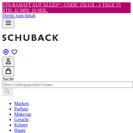
15% RABATT AUF ALLES* - CODE: 15LUX -
1 TAGE 15
STD. 32 MIN. 8 SEK.
Direkt zum Inhalt
Suche
Marken
Parfum
Make-up
Gesicht
Körper
Haare